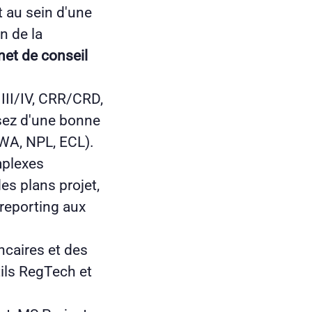
t au sein d'une
n de la
net de conseil
 III/IV, CRR/CRD,
sez d'une bonne
RWA, NPL, ECL).
mplexes
es plans projet,
 reporting aux
caires et des
ils RegTech et