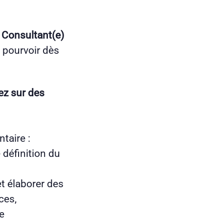
 Consultant(e)
 pourvoir dès
ez sur des
taire :
définition du
t élaborer des
ces,
e