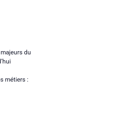
 majeurs du
’hui
s métiers :