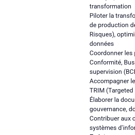
transformation
Piloter la trans
de production d
Risques), optimi
données
Coordonner les p
Conformité, Busi
supervision (B
Accompagner les
TRIM (Targeted 
Élaborer la docu
gouvernance, do
Contribuer aux 
systèmes d'info