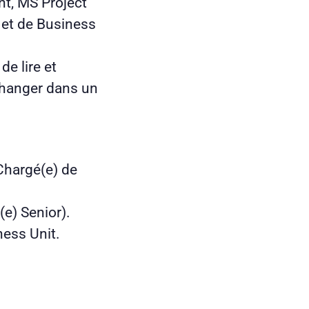
nt, MS Project
) et de Business
de lire et
changer dans un
.
Chargé(e) de
(e) Senior).
ness Unit.