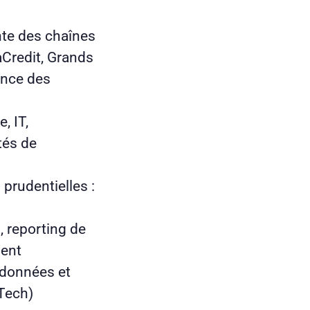
nte des chaînes
Credit, Grands
ance des
, IT,
tés de
prudentielles :
, reporting de
nent
 données et
gTech)