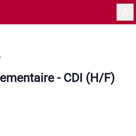
Parta
lementaire - CDI (H/F)