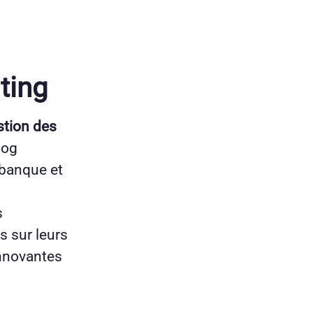
ting
stion des
log
 banque et
s
 sur leurs
innovantes