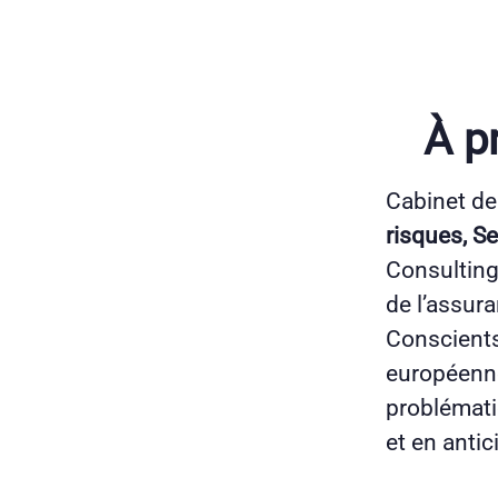
À p
Cabinet de
risques, Se
Consulting
de l’assur
Conscients
européenne
problémati
et en anti